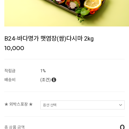
B24-바다명가 햇염장(쌈)다시마 2kg
10,000
적립금
1%
배송비
(조건)
★ 외박스포장 ★
0
총 상품 금액