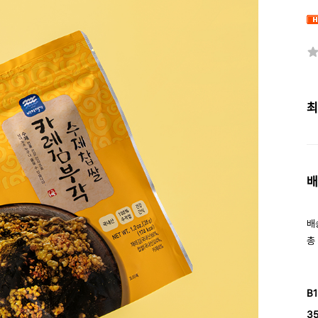
최
배
배
총
B
3