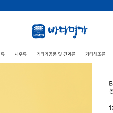
치류
새우류
기타가공품 및 견과류
기타해조류
1