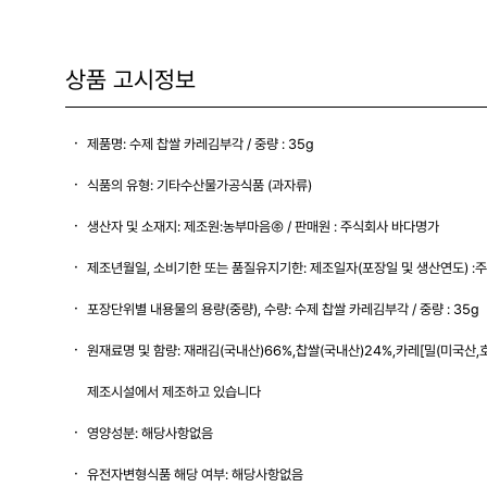
상품 고시정보
제품명: 수제 찹쌀 카레김부각 / 중량 : 35g
식품의 유형: 기타수산물가공식품 (과자류)
생산자 및 소재지: 제조원:농부마음㈜ / 판매원 : 주식회사 바다명가
제조년월일, 소비기한 또는 품질유지기한: 제조일자(포장일 및 생산연도) :
포장단위별 내용물의 용량(중량), 수량: 수제 찹쌀 카레김부각 / 중량 : 35g
원재료명 및 함량: 재래김(국내산)66%,찹쌀(국내산)24%,카레[밀(미국산
제조시설에서 제조하고 있습니다
영양성분: 해당사항없음
유전자변형식품 해당 여부: 해당사항없음