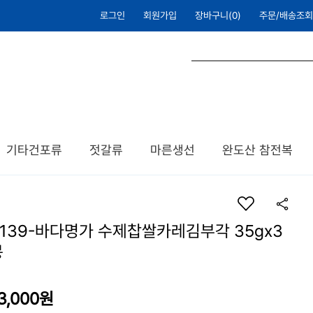
로그인
회원가입
장바구니(
0
)
주문/배송조회
기타건포류
젓갈류
마른생선
완도산 참전복
B139-바다명가 수제찹쌀카레김부각 35gx3
봉
3,000
원