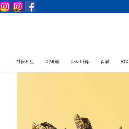
선물세트
미역류
다시마류
김류
멸