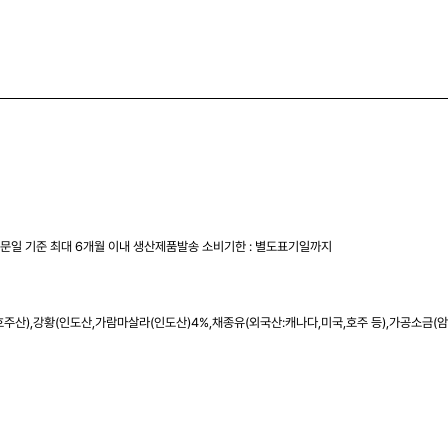
주문일 기준 최대 6개월 이내 생산제품발송 소비기한 : 별도표기일까지
,호주산),강황(인도산,가람마살라(인도산)4%,채종유(외국산:캐나다,미국,호주 등),가공소금(