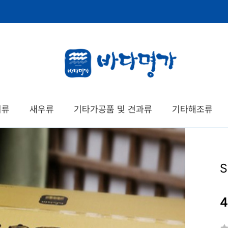
치류
새우류
기타가공품 및 견과류
기타해조류
S
4