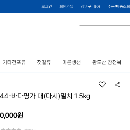
로그인
회원가입
장바구니(
0
)
주문/배송조회
기타건포류
젓갈류
마른생선
완도산 참전복
44-바다명가 대(다시)멸치 1.5kg
0,000원