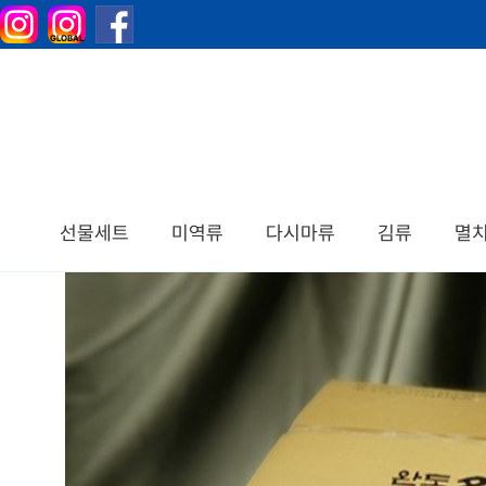
선물세트
미역류
다시마류
김류
멸