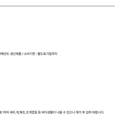
당해년도 생산제품 / 소비기한 : 별도표기일까지
 하여 새우,게,해초,조개껍질 등 바다생물이 나올 수 있으니 제거 후 섭취 바랍니다.