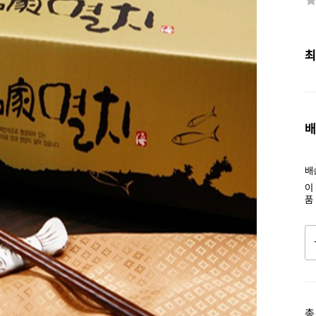
최
배
배
이
품
총