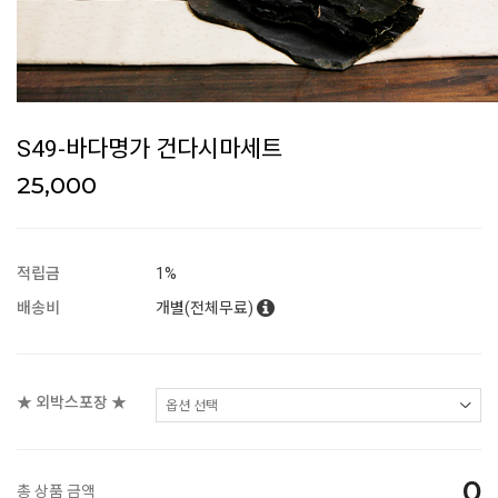
S49-바다명가 건다시마세트
25,000
적립금
1%
배송비
개별(전체무료)
★ 외박스포장 ★
0
총 상품 금액