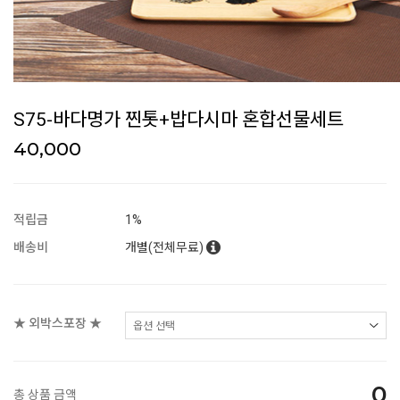
S75-바다명가 찐톳+밥다시마 혼합선물세트
40,000
적립금
1%
배송비
개별(전체무료)
★ 외박스포장 ★
0
총 상품 금액