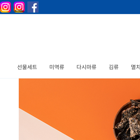
선물세트
미역류
다시마류
김류
멸