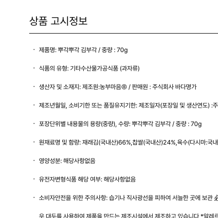
상품 고시정보
제품명: 뿌각뿌각 김부각 / 중량 : 70g
식품의 유형: 기타수산물가공식품 (과자류)
생산자 및 소재지: 제조원:농부마음㈜ / 판매원 : 주식회사 바다명가
제조년월일, 소비기한 또는 품질유지기한: 제조일자(포장일 및 생산연도) :
포장단위별 내용물의 용량(중량), 수량: 뿌각뿌각 김부각 / 중량 : 70g
원재료명 및 함량: 재래김(국내산)66%,찹쌀(국내산)24%,육수(다시마:국
영양성분: 해당사항없음
유전자변형식품 해당 여부: 해당사항없음
소비자안전을 위한 주의사항: 습기나 직사광선을 피하여 서늘한 곳에 보관 必
우,대두를 사용하여 제품을 만드는 제조시설에서 제조하고 있습니다 *알레르