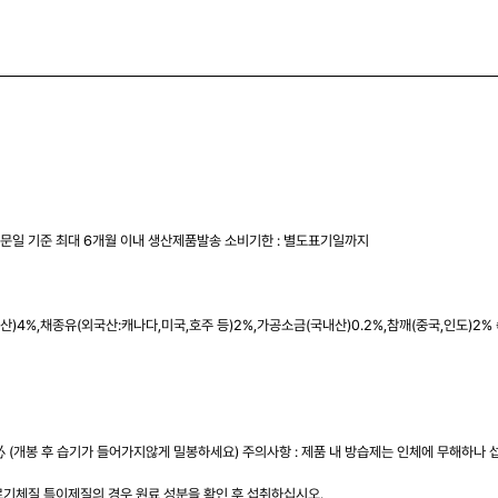
주문일 기준 최대 6개월 이내 생산제품발송 소비기한 : 별도표기일까지
내산)4%,채종유(외국산:캐나다,미국,호주 등)2%,가공소금(국내산)0.2%,참깨(중국,인도)
 (개봉 후 습기가 들어가지않게 밀봉하세요) 주의사항 : 제품 내 방습제는 인체에 무해하나 
기체질,특이제질의 경우 원료 성분을 확인 후 섭취하십시오.