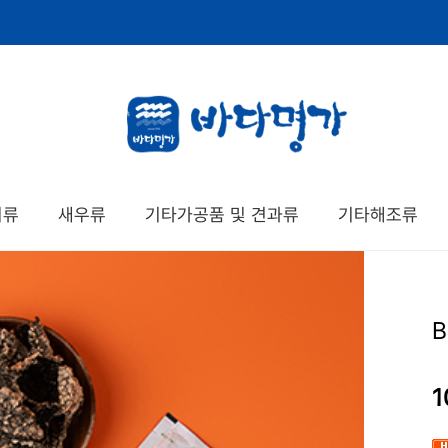
치류
새우류
기타가공품 및 견과류
기타해조류
1