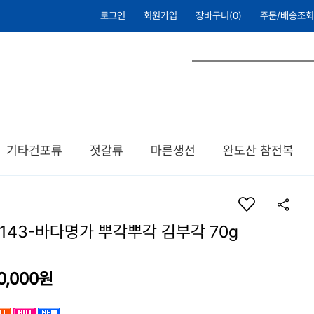
로그인
회원가입
장바구니(
0
)
주문/배송조회
기타건포류
젓갈류
마른생선
완도산 참전복
B143-바다명가 뿌각뿌각 김부각 70g
0,000
원