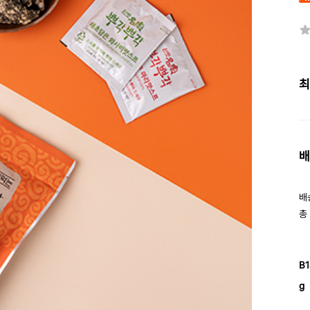
최
배
배
총
B
g