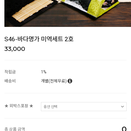
S46-바다명가 미역세트 2호
33,000
적립금
1%
배송비
개별(전체무료)
★ 외박스포장 ★
0
총 상품 금액