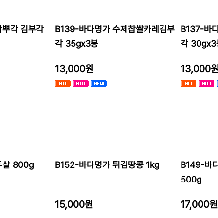
각뿌각 김부각
B139-바다명가 수제찹쌀카레김부
B137-
각 35gx3봉
각 30gx
13,000원
13,000
살 800g
B152-바다명가 튀김땅콩 1kg
B149-
500g
15,000원
17,000원