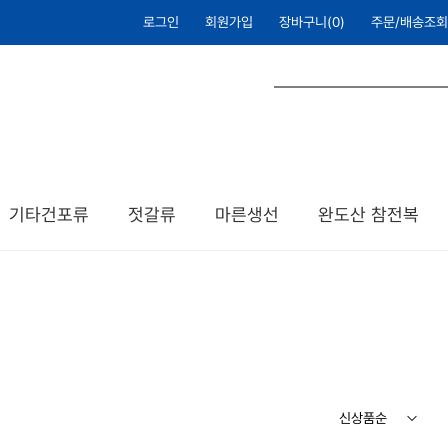
로그인
회원가입
장바구니(
0
)
주문/배송조회
기타건포류
젓갈류
마른생선
완도산 참전복