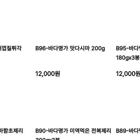
황태껍질튀각
B96-바다명가 맛다시마 200g
B95-바
180gx3봉
12,000원
12,000
시마함초제리
B90-바다명가 미역먹은 전복제리
B89-바다